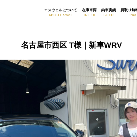
エスウェルについて
在庫車両
納車実績
買取り無
ABOUT Swell
LINE UP
SOLD
Trad
名古屋市西区 T様｜新車WRV