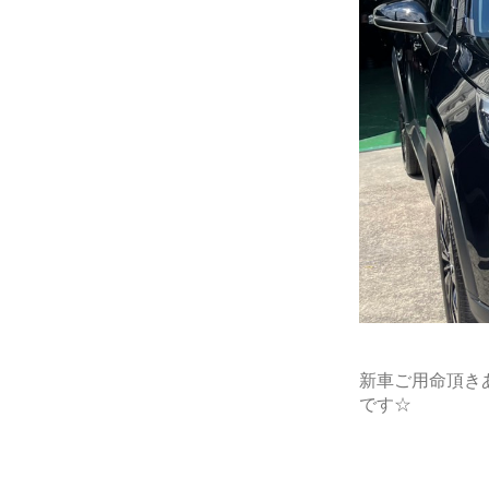
新車ご用命頂き
です☆